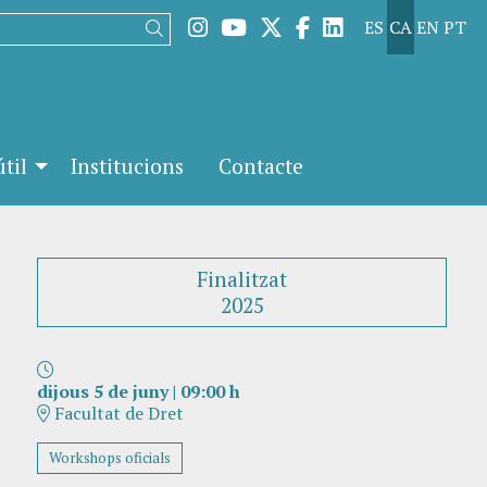
Link a instagram
Link a youtube
Link a twitter
Link a facebook
Link a linked
ES
CA
EN
PT
Cercar
til
Institucions
Contacte
Finalitzat
2025
dijous 5 de juny
|
09:00 h
Facultat de Dret
Workshops oficials