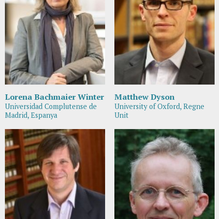
Lorena Bachmaier Winter
Matthew Dyson
Universidad Complutense de
University of Oxford, Regne
Madrid, Espanya
Unit