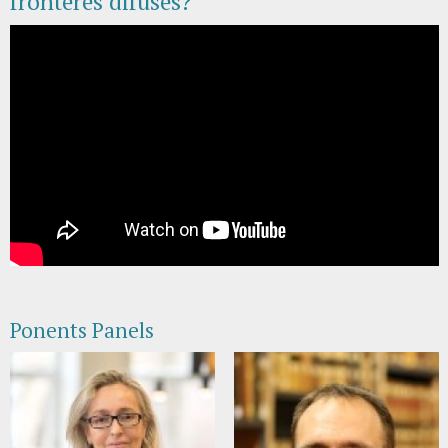
fronteres difuses?"
Ponents Panels