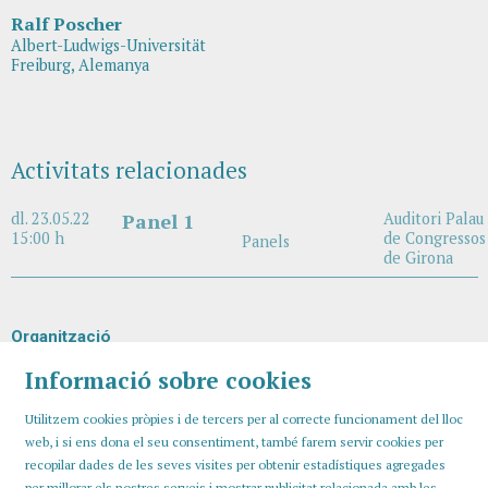
Ralf Poscher
Albert-Ludwigs-Universität
Freiburg, Alemanya
Activitats relacionades
dl. 23.05.22
Panel 1
Auditori Palau
15:00 h
de Congressos
Panels
de Girona
Organització
Informació sobre cookies
Utilitzem cookies pròpies i de tercers per al correcte funcionament del lloc
web, i si ens dona el seu consentiment, també farem servir cookies per
recopilar dades de les seves visites per obtenir estadístiques agregades
per millorar els nostres serveis i mostrar publicitat relacionada amb les