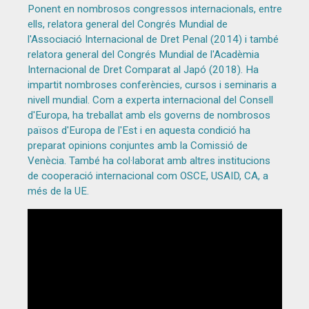
Ponent en nombrosos congressos internacionals, entre
ells, relatora general del Congrés Mundial de
l'Associació Internacional de Dret Penal (2014) i també
relatora general del Congrés Mundial de l'Acadèmia
Internacional de Dret Comparat al Japó (2018). Ha
impartit nombroses conferències, cursos i seminaris a
nivell mundial. Com a experta internacional del Consell
d'Europa, ha treballat amb els governs de nombrosos
països d'Europa de l'Est i en aquesta condició ha
preparat opinions conjuntes amb la Comissió de
Venècia. També ha col·laborat amb altres institucions
de cooperació internacional com OSCE, USAID, CA, a
més de la UE.