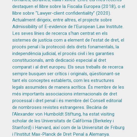
destaquen el llibre sobre la Fiscalia Europea (2018), o el
llibre sobre “Lawyer-client confidentiality” (2020).
Actualment dirigeix, entre altres, el projecte sobre
Admissibility of E-evidence de l‘European Law Institute.
Les seves línies de recerca s'han centrat en els
sistemes de justícia com a element de l'estat de dret, el
procés penal i la protecció dels drets fonamentals, la
independència judicial, el procés civil i les garanties
constitucionals, amb dedicació especial al dret
comparat i al dret europeu. Els seus treballs de recerca
sempre busquen ser crítics i originals, qüestionant-se
tant els conceptes establerts, com les estructures
legals assumides de manera acrítica. És membre de les
més importants associacions internacionals de dret
processal i dret penal i és membre del Consell editorial
de nombroses revistes estrangeres. Becària de
l'Alexander von Humboldt Stiftung, ha estat visiting
scholar de les Universitats de Califòrnia (Berkeley i
Stanford) i Harvard, així com de la Universitat de Friburg
i l'Institut Max-Planck de Dret Penal a Alemanya.