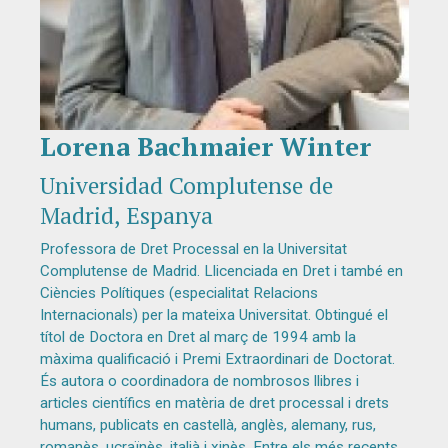
Lorena Bachmaier Winter
Diapositiva 1 de 1
Universidad Complutense de
Madrid, Espanya
Professora de Dret Processal en la Universitat
Complutense de Madrid. Llicenciada en Dret i també en
Ciències Polítiques (especialitat Relacions
Internacionals) per la mateixa Universitat. Obtingué el
títol de Doctora en Dret al març de 1994 amb la
màxima qualificació i Premi Extraordinari de Doctorat.
És autora o coordinadora de nombrosos llibres i
articles científics en matèria de dret processal i drets
humans, publicats en castellà, anglès, alemany, rus,
romanès, ucraïnès, italià i xinès. Entre els més recents