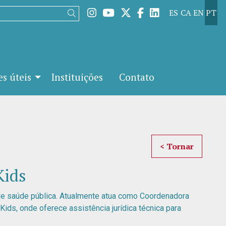
Link para instagram
Link para youtube
Link para twitter
Link para facebo
Link para lin
ES
CA
EN
PT
Buscar
s úteis
Instituições
Contato
< Tornar
Kids
 de saúde pública. Atualmente atua como Coordenadora
ids, onde oferece assistência jurídica técnica para