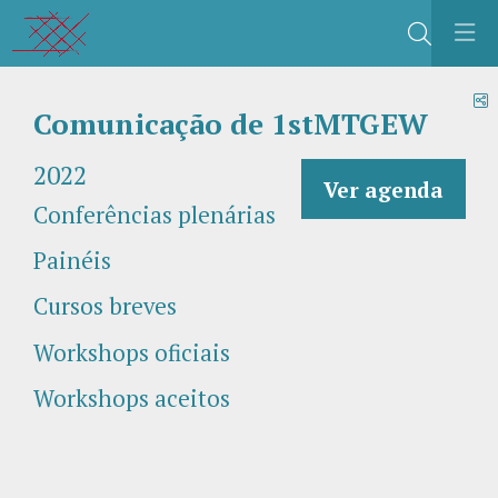
Buscar
C
Comunicação de 1stMTGEW
2022
Ver agenda
Conferências plenárias
Painéis
Cursos breves
Workshops oficiais
Workshops aceitos