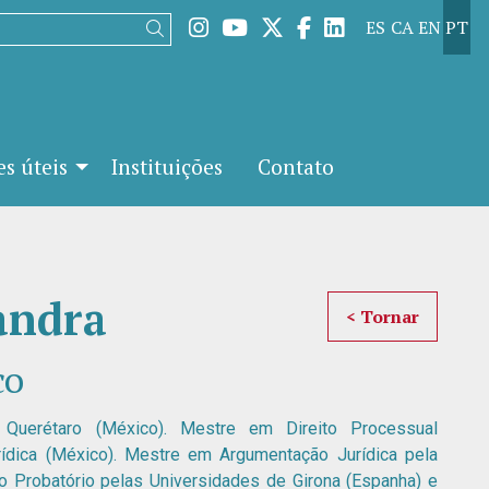
Link para instagram
Link para youtube
Link para twitter
Link para facebo
Link para lin
ES
CA
EN
PT
Buscar
s úteis
Instituições
Contato
andra
< Tornar
co
Querétaro (México). Mestre em Direito Processual
rídica (México). Mestre em Argumentação Jurídica pela
o Probatório pelas Universidades de Girona (Espanha) e