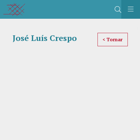
Buscar
C
José Luís Crespo
< Tornar