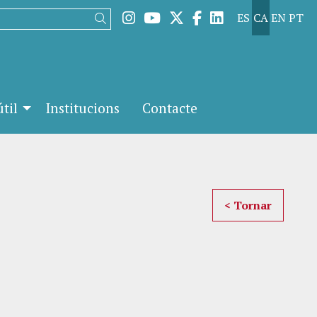
Link a instagram
Link a youtube
Link a twitter
Link a facebook
Link a linked
ES
CA
EN
PT
Cercar
til
Institucions
Contacte
< Tornar