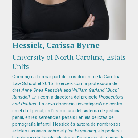
Hessick, Carissa Byrne
Diapositiva 1 de 1
University of North Carolina, Estats
Units
Comença a formar part del cos docent de la Carolina
Law School el 2016. Exerceix com a professora de
dret
Anne Shea Ransdell and William Garland "Buck"
Ransdell, Jr.
i com a directora del projecte
Prosecutors
and Politics.
La seva docència i investigació se centra
en el dret penal, en l'estructura del sistema de justícia
penal, en les sentències penals i en els delictes de
pornografia infantil. Hessick és autora de nombrosos
articles i assaigs sobre el
plea bargaining,
els poders i
la selecció de fiscals, els drets d'imposició de penes de