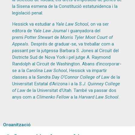
la Sisena esmena de la Constitució estatunidenca i la
legislació penal.
Hessick va estudiar a
Yale Law School
, on va ser
editora de
Yale Law Journal
i guanyadora del
premi
Potter Stewart
de
Morris Tyler Moot Court of
Appeals.
Després de graduar-se, va treballar com a
passant per la jutgessa Barbara S. Jones al Circuit del
Districte Sud de Nova York i pel jutge A. Raymond
Randolph al Circuit de Washington. Abans d'incorporar-
se a la
Carolina Law School
, Hessick va impartir
classes a la
Sandra Day O’Connor College of Law
de la
Universitat Estatal d'Arizona i a la
S.J. Quinney College
of Law
de la Universitat d'Utah. També va passar dos
anys com a
Climenko Fellow
a la
Harvard Law School
.
Organització