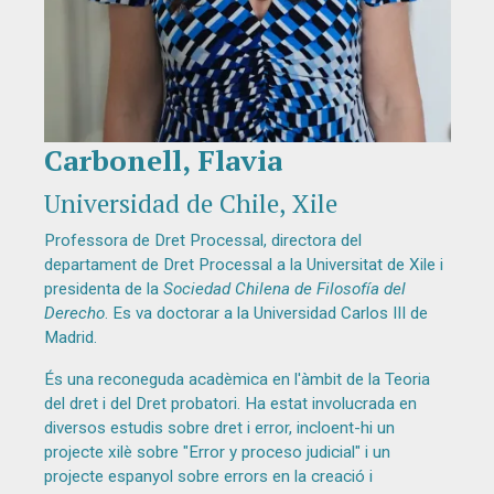
Carbonell, Flavia
Diapositiva 1 de 1
Universidad de Chile, Xile
Professora de Dret Processal, directora del
departament de Dret Processal a la Universitat de Xile i
presidenta de la
Sociedad Chilena de Filosofía del
Derecho
. Es va doctorar a la Universidad Carlos III de
Madrid.
És una reconeguda acadèmica en l'àmbit de la Teoria
del dret i del Dret probatori. Ha estat involucrada en
diversos estudis sobre dret i error, incloent-hi un
projecte xilè sobre "Error y proceso judicial" i un
projecte espanyol sobre errors en la creació i