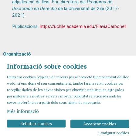
adjudicació de lleis. Fou directora del
Programa de
Doctorado en Derecho
de la Universitat de Xile (2017-
2021).
Publicacions:
https://uchile.academia.edu/FlaviaCarbonell
Organització
Informació sobre cookies
Utilitzem cookies pròpies i de tercers per al correcte funcionament del lloc
web, i si ens dona el seu consentiment, també farem servir cookies per
recopilar dades de les seves visites per obtenir estadístiques agregades
per millorar els nostres serveis i mostrar publicitat relacionada amb les
seves preferències a partir dels seus hàbits de navegació.
Més informació
Sitemap
Avís Legal
Ús de Cookies
Contactar
Rebutjar cookies
Acceptar cookies
Configurar cookies