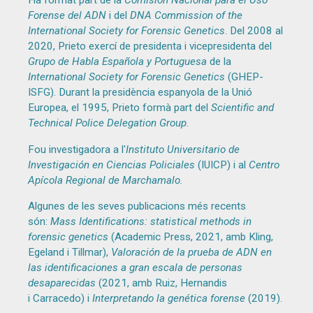
Ha format part de la
Comisión Nacional para el Uso
Forense del ADN
i del
DNA Commission of the
International Society for Forensic Genetics
. Del 2008 al
2020, Prieto exercí de presidenta i vicepresidenta del
Grupo de Habla Española y Portuguesa
de la
International Society for Forensic Genetics
(GHEP-
ISFG). Durant la presidència espanyola de la Unió
Europea, el 1995, Prieto formà part del
Scientific and
Technical Police Delegation Group
.
Fou investigadora a l'
Instituto Universitario de
Investigación en Ciencias Policiales
(IUICP) i al
Centro
Apícola Regional de Marchamalo.
Algunes de les seves publicacions més recents
són:
Mass Identifications: statistical methods in
forensic genetics
(Academic Press, 2021, amb Kling,
Egeland i Tillmar),
Valoración de la prueba de ADN en
las identificaciones a gran escala de personas
desaparecidas
(2021, amb Ruiz, Hernandis
i Carracedo) i
Interpretando la genética forense
(2019).