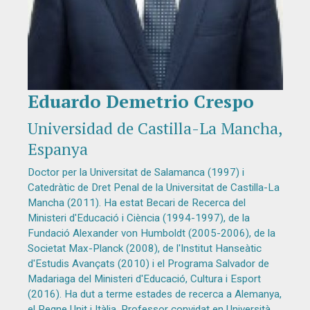
Eduardo Demetrio Crespo
Diapositiva 1 de 1
Universidad de Castilla-La Mancha,
Espanya
Doctor per la Universitat de Salamanca (1997) i
Catedràtic de Dret Penal de la Universitat de Castilla-La
Mancha (2011). Ha estat Becari de Recerca del
Ministeri d'Educació i Ciència (1994-1997), de la
Fundació Alexander von Humboldt (2005-2006), de la
Societat Max-Planck (2008), de l'Institut Hanseàtic
d'Estudis Avançats (2010) i el Programa Salvador de
Madariaga del Ministeri d'Educació, Cultura i Esport
(2016). Ha dut a terme estades de recerca a Alemanya,
el Regne Unit i Itàlia. Professor convidat en Università