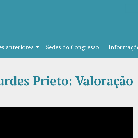
es anteriores
Sedes do Congresso
Informaçõe
rdes Prieto: Valoração