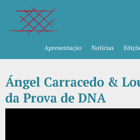
Apresentação
Notícias
Ediçõ
Ángel Carracedo & Lou
da Prova de DNA