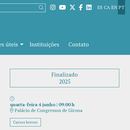
Link para instagram
Link para youtube
Link para twitter
Link para facebo
Link para lin
ES
CA
EN
PT
Buscar
s úteis
Instituições
Contato
Finalizado
2025
quarta-feira 4 junho
|
09:00 h
Palácio de Congressos de Girona
Cursos breves