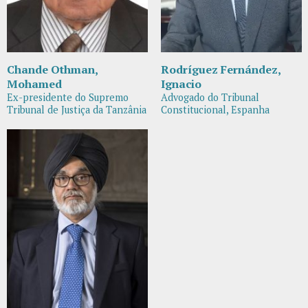
Chande Othman,
Rodríguez Fernández,
Mohamed
Ignacio
Ex-presidente do Supremo
Advogado do Tribunal
Tribunal de Justiça da Tanzânia
Constitucional, Espanha