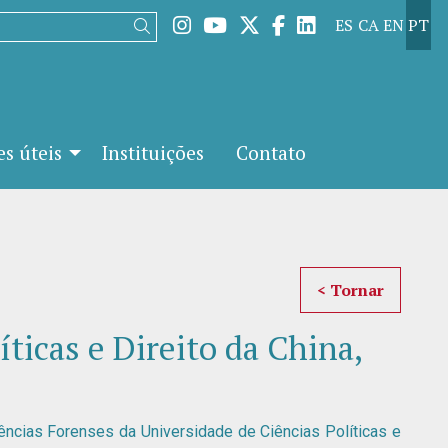
Link para instagram
Link para youtube
Link para twitter
Link para facebo
Link para lin
ES
CA
EN
PT
Buscar
s úteis
Instituições
Contato
< Tornar
ticas e Direito da China,
iências Forenses da Universidade de Ciências Políticas e