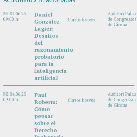
MI 04.06.25
Daniel
Auditori Palau
09:00 h
de Congressos
Cursos breves
González
de Girona
Lagier:
Desafíos
del
razonamiento
probatorio
para la
inteligencia
artificial
MI 04.06.25
Paul
Auditori Palau
09:00 h
de Congressos
Cursos breves
Roberts:
de Girona
Cómo
pensar
sobre el
Derecho
Probatorio