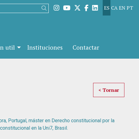
Link a instagram
Link a youtube
Link a twitter
Link a facebook
Link a linked
ES
CA
EN
PT
Buscar
n util
Instituciones
Contactar
< Tornar
ra, Portugal, máster en Derecho constitucional por la
onstitucional en la Uni7, Brasil.