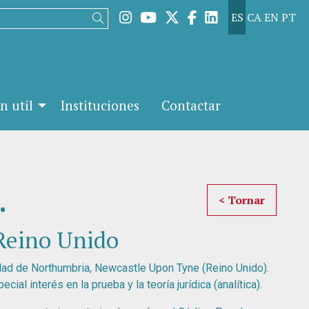
Link a instagram
Link a youtube
Link a twitter
Link a facebook
Link a linked
ES
CA
EN
PT
Buscar
n util
Instituciones
Contactar
.
< Tornar
Reino Unido
dad de Northumbria, Newcastle Upon Tyne (Reino Unido).
al interés en la prueba y la teoría jurídica (analítica).