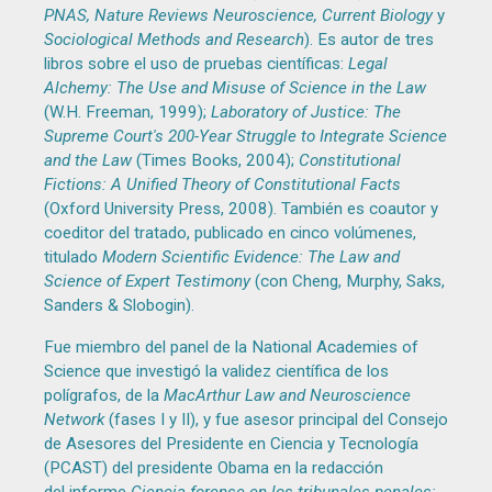
PNAS, Nature Reviews Neuroscience, Current Biology
y
Sociological Methods and Research
). Es autor de tres
libros sobre el uso de pruebas científicas:
Legal
Alchemy: The Use and Misuse of Science in the Law
(W.H. Freeman, 1999);
Laboratory of Justice: The
Supreme Court's 200-Year Struggle to Integrate Science
and the Law
(Times Books, 2004);
Constitutional
Fictions: A Unified Theory of Constitutional Facts
(Oxford University Press, 2008). También es coautor y
coeditor del tratado, publicado en cinco volúmenes,
titulado
Modern Scientific Evidence: The Law and
Science of Expert Testimony
(con Cheng, Murphy, Saks,
Sanders & Slobogin).
Fue miembro del panel de la National Academies of
Science que investigó la validez científica de los
polígrafos, de la
MacArthur Law and Neuroscience
Network
(fases I y II), y fue asesor principal del Consejo
de Asesores del Presidente en Ciencia y Tecnología
(PCAST) del presidente Obama en la redacción
del informe
Ciencia forense en los tribunales penales: