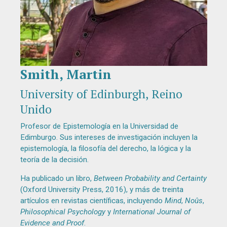
Smith, Martin
Diapositiva 1 de 1
University of Edinburgh, Reino
Unido
Profesor de Epistemología en la Universidad de
Edimburgo. Sus intereses de investigación incluyen la
epistemología, la filosofía del derecho, la lógica y la
teoría de la decisión.
Ha publicado un libro,
Between Probability and Certainty
(Oxford University Press, 2016), y más de treinta
artículos en revistas científicas, incluyendo
Mind
,
Noûs
,
Philosophical Psychology
y
International Journal of
Evidence and Proof
.