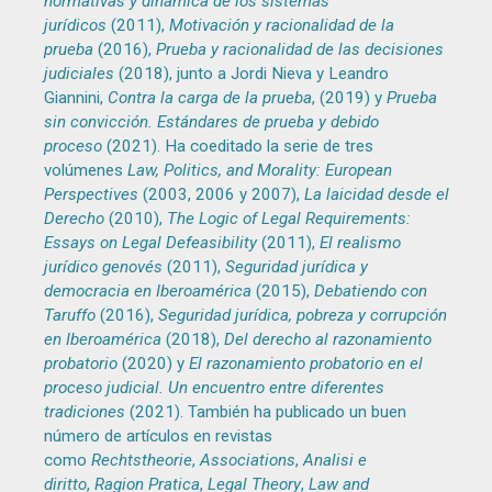
normativas y dinámica de los sistemas
jurídicos
(2011),
Motivación y racionalidad de la
prueba
(2016),
Prueba y racionalidad de las decisiones
judiciales
(2018), junto a Jordi Nieva y Leandro
Giannini,
Contra la carga de la prueba
, (2019) y
Prueba
sin convicción. Estándares de prueba y debido
proceso
(2021). Ha coeditado la serie de tres
volúmenes
Law, Politics, and Morality: European
Perspectives
(2003, 2006 y 2007),
La laicidad desde el
Derecho
(2010),
The Logic of Legal Requirements:
Essays on Legal Defeasibility
(2011),
El realismo
jurídico genovés
(2011),
Seguridad jurídica y
democracia en Iberoamérica
(2015),
Debatiendo con
Taruffo
(2016),
Seguridad jurídica, pobreza y corrupción
en Iberoamérica
(2018),
Del derecho al razonamiento
probatorio
(2020) y
El razonamiento probatorio en el
proceso judicial. Un encuentro entre diferentes
tradiciones
(2021). También ha publicado un buen
número de artículos en revistas
como
Rechtstheorie
,
Associations
,
Analisi e
diritto
,
Ragion Pratica
,
Legal Theory
,
Law and