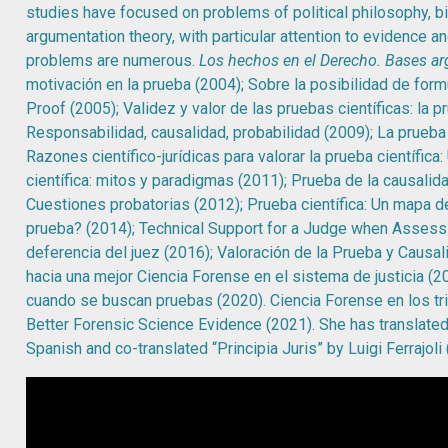
studies have focused on problems of political philosophy, bioe
argumentation theory, with particular attention to evidence an
problems are numerous.
Los hechos en el Derecho. Bases a
motivación en la prueba (2004); Sobre la posibilidad de for
Proof (2005); Validez y valor de las pruebas científicas: la 
Responsabilidad, causalidad, probabilidad (2009); La prueba
Razones científico-jurídicas para valorar la prueba científic
científica: mitos y paradigmas (2011); Prueba de la causalid
Cuestiones probatorias (2012); Prueba científica: Un mapa d
prueba? (2014); Technical Support for a Judge when Assessi
deferencia del juez (2016); Valoración de la Prueba y Causal
hacia una mejor Ciencia Forense en el sistema de justicia 
cuando se buscan pruebas (2020). Ciencia Forense en los tri
Better Forensic Science Evidence (2021). She has translated
Spanish and co-translated “Principia Juris” by Luigi Ferrajoli 