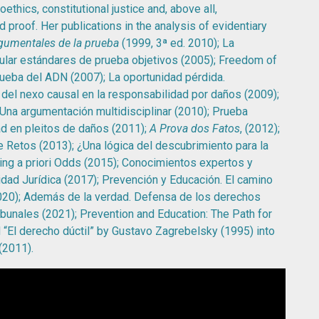
thics, constitutional justice and, above all,
d proof. Her publications in the analysis of evidentiary
rgumentales de la prueba
(1999, 3ª ed. 2010); La
mular estándares de prueba objetivos (2005); Freedom of
prueba del ADN (2007); La oportunidad pérdida.
 del nexo causal en la responsabilidad por daños (2009);
a: Una argumentación multidisciplinar (2010); Prueba
ad en pleitos de daños (2011);
A Prova dos Fatos
, (2012);
e Retos (2013); ¿Una lógica del descubrimiento para la
ng a priori Odds (2015); Conocimientos expertos y
idad Jurídica (2017); Prevención y Educación. El camino
(2020); Además de la verdad. Defensa de los derechos
bunales (2021); Prevention and Education: The Path for
 “El derecho dúctil” by Gustavo Zagrebelsky (1995) into
(2011).