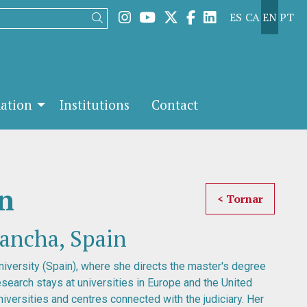
Link to instagram
Link to youtube
Link to twitter
Link to facebook
Link to linked
ES
CA
EN
PT
Search
mation
Institutions
Contact
n
< Tornar
Mancha, Spain
iversity (Spain), where she directs the master's degree
esearch stays at universities in Europe and the United
iversities and centres connected with the judiciary. Her