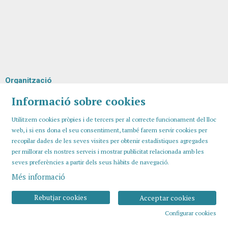
Organització
Informació sobre cookies
Utilitzem cookies pròpies i de tercers per al correcte funcionament del lloc
web, i si ens dona el seu consentiment, també farem servir cookies per
recopilar dades de les seves visites per obtenir estadístiques agregades
per millorar els nostres serveis i mostrar publicitat relacionada amb les
seves preferències a partir dels seus hàbits de navegació.
Més informació
Sitemap
Avís Legal
Ús de Cookies
Contactar
Rebutjar cookies
Acceptar cookies
Configurar cookies