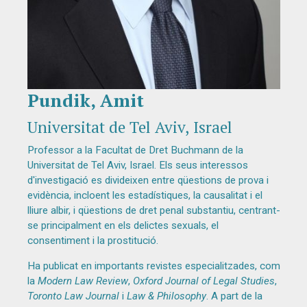
Pundik, Amit
Diapositiva 1 de 1
Universitat de Tel Aviv, Israel
Professor a la Facultat de Dret Buchmann de la
Universitat de Tel Aviv, Israel. Els seus interessos
d'investigació es divideixen entre qüestions de prova i
evidència, incloent les estadístiques, la causalitat i el
lliure albir, i qüestions de dret penal substantiu, centrant-
se principalment en els delictes sexuals, el
consentiment i la prostitució.
Ha publicat en importants revistes especialitzades, com
la
Modern Law Review
,
Oxford Journal of Legal Studies
,
Toronto Law Journal
i
Law & Philosophy
. A part de la