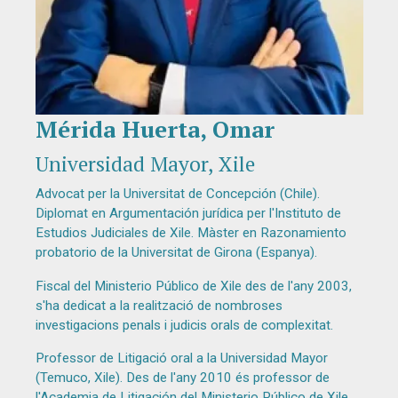
Mérida Huerta, Omar
Diapositiva 1 de 1
Universidad Mayor, Xile
Advocat per la Universitat de Concepción (Chile).
Diplomat en Argumentación jurídica per l'Instituto de
Estudios Judiciales de Xile. Màster en Razonamiento
probatorio de la Universitat de Girona (Espanya).
Fiscal del Ministerio Público de Xile des de l'any 2003,
s'ha dedicat a la realització de nombroses
investigacions penals i judicis orals de complexitat.
Professor de Litigació oral a la Universidad Mayor
(Temuco, Xile). Des de l'any 2010 és professor de
l'Academia de Litigación del Ministerio Público de Xile,