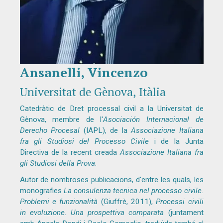
Ansanelli, Vincenzo
Diapositiva 1 de 1
Universitat de Gènova, Itàlia
Catedràtic de Dret processal civil a la Universitat de
Gènova, membre de l'
Asociación Internacional de
Derecho Procesal
(IAPL), de la
Associazione Italiana
fra gli Studiosi del Processo Civile
i de la Junta
Directiva de la recent creada
Associazione Italiana fra
gli Studiosi della Prova
.
Autor de nombroses publicacions, d'entre les quals, les
monografies
La consulenza tecnica nel processo civile.
Problemi e funzionalità
(Giuffrè, 2011),
Processi civili
in evoluzione. Una prospettiva comparata
(juntament