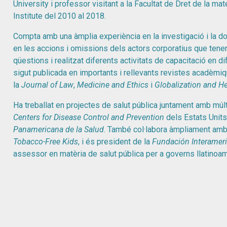
University i professor visitant a la Facultat de Dret de la mate
Institute del 2010 al 2018.
Compta amb una àmplia experiència en la investigació i la do
en les accions i omissions dels actors corporatius que tene
qüestions i realitzat diferents activitats de capacitació en 
sigut publicada en importants i rellevants revistes acadèmi
la
Journal of Law
,
Medicine and Ethics
i
Globalization and He
Ha treballat en projectes de salut pública juntament amb múlti
Centers for Disease Control and Prevention
dels Estats Units,
Panamericana de la Salud
. També col·labora àmpliament amb 
Tobacco-Free Kids
, i és president de la
Fundación Interamer
assessor en matèria de salut pública per a governs llatinoa