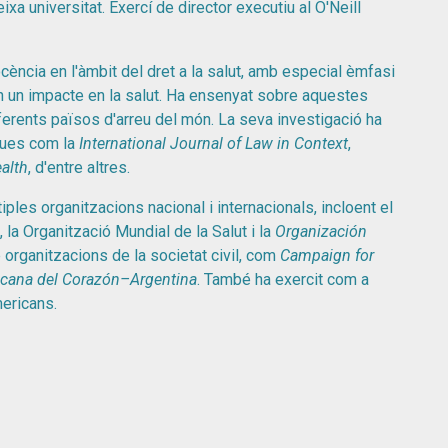
ixa universitat. Exercí de director executiu al O'Neill
cència en l'àmbit del dret a la salut, amb especial èmfasi
n un impacte en la salut. Ha ensenyat sobre aquestes
diferents països d'arreu del món. La seva investigació ha
ques com la
International Journal of Law in Context
,
alth
, d'entre altres.
ples organitzacions nacional i internacionals, incloent el
 la Organització Mundial de la Salut i la
Organización
organitzacions de la societat civil, com
Campaign for
icana del Corazón–Argentina
. També ha exercit com a
mericans.