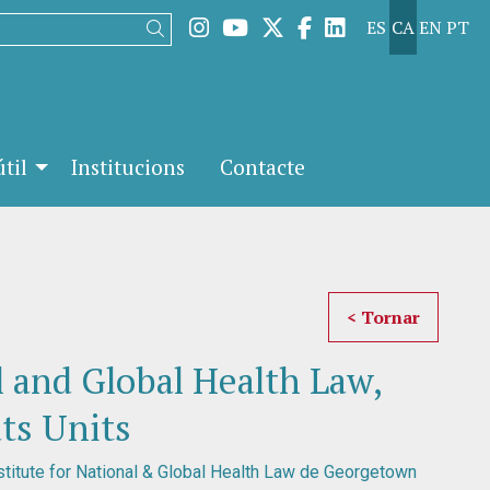
Link a instagram
Link a youtube
Link a twitter
Link a facebook
Link a linked
ES
CA
EN
PT
Cercar
til
Institucions
Contacte
< Tornar
l and Global Health Law,
ts Units
Institute for National & Global Health Law de Georgetown