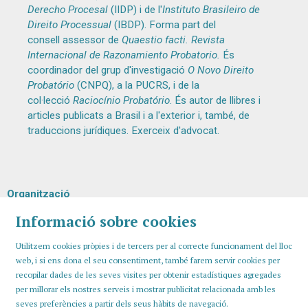
Derecho Procesal
(IIDP) i de l'
Instituto Brasileiro de
Direito Processual
(IBDP). Forma part del
consell assessor de
Quaestio facti. Revista
Internacional de Razonamiento Probatorio.
És
coordinador del grup d'investigació
O Novo Direito
Probatório
(CNPQ), a la PUCRS, i de la
col·lecció
Raciocínio Probatório
. És autor de llibres i
articles publicats a Brasil i a l'exterior i, també, de
traduccions jurídiques. Exerceix d'advocat.
Organització
Informació sobre cookies
Utilitzem cookies pròpies i de tercers per al correcte funcionament del lloc
web, i si ens dona el seu consentiment, també farem servir cookies per
recopilar dades de les seves visites per obtenir estadístiques agregades
per millorar els nostres serveis i mostrar publicitat relacionada amb les
seves preferències a partir dels seus hàbits de navegació.