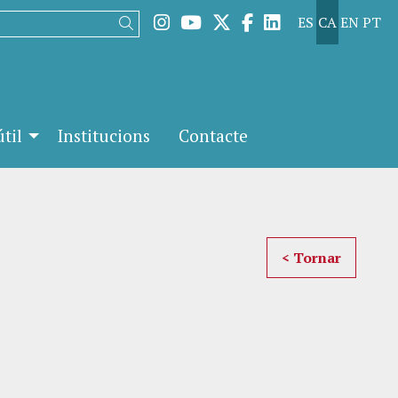
Link a instagram
Link a youtube
Link a twitter
Link a facebook
Link a linked
ES
CA
EN
PT
Cercar
til
Institucions
Contacte
< Tornar