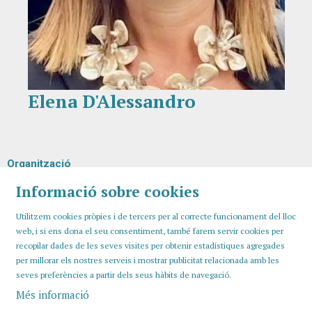
Elena D'Alessandro
Diapositiva 1 de 1
Organització
Informació sobre cookies
Utilitzem cookies pròpies i de tercers per al correcte funcionament del lloc
web, i si ens dona el seu consentiment, també farem servir cookies per
recopilar dades de les seves visites per obtenir estadístiques agregades
per millorar els nostres serveis i mostrar publicitat relacionada amb les
seves preferències a partir dels seus hàbits de navegació.
Més informació
Sitemap
Avís Legal
Ús de Cookies
Contactar