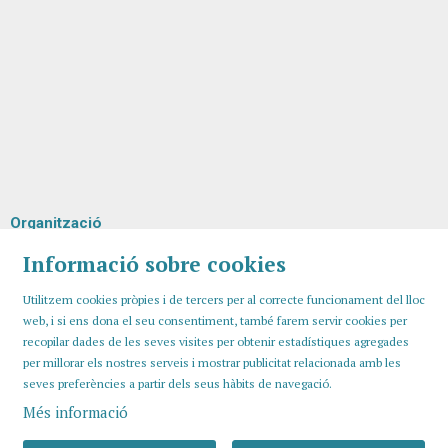
Organització
Informació sobre cookies
Utilitzem cookies pròpies i de tercers per al correcte funcionament del lloc
web, i si ens dona el seu consentiment, també farem servir cookies per
recopilar dades de les seves visites per obtenir estadístiques agregades
per millorar els nostres serveis i mostrar publicitat relacionada amb les
seves preferències a partir dels seus hàbits de navegació.
Més informació
Sitemap
Avís Legal
Ús de Cookies
Contactar