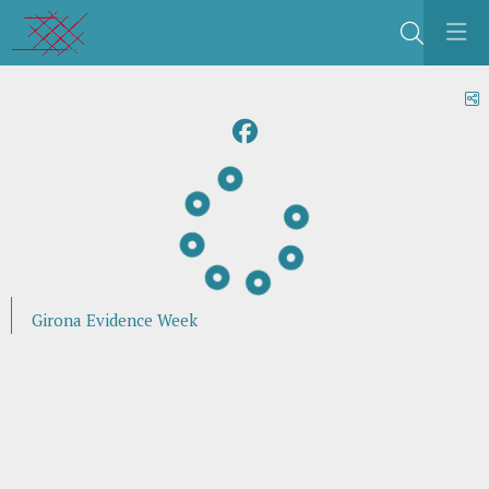
Cerca
C
Girona Evidence Week